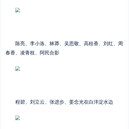
陈亮、李小洛、林莽、吴思敬、高桂香、刘红、周
春香、凌青枝、阿民合影
程碧、刘立云、张进步、姜念光在白洋淀水边