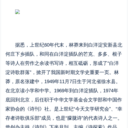
据悉，上世纪60年代末，林莽来到白洋淀安新县北
何庄下乡插队，和同在白洋淀插队的芒克、多多、根子
等诗人在劳作之余读书写诗，相互砥砺，形成了“白洋
淀诗歌群落”，掀开了我国新时期文学史重要一页。林
莽，原名张建中，1949年11月7日生于河北省徐水县。
在北京读小学和中学。1969年到白洋淀插队，1974年
底回到北京，后任职于中华文学基金会文学部和中国作
家协会的《诗刊》社。是上世纪“今天文学研究会”、“幸
存者诗歌俱乐部”成员，也是“朦胧诗”的代表诗人之一。
曾创办主持《诗刊》下半月刊，主编《诗探索》作品