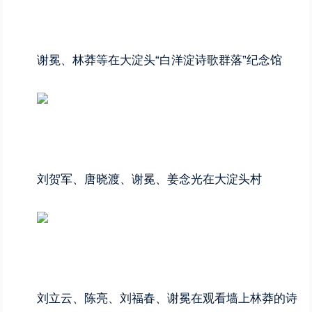
谢冕、林莽等在大淀头“白洋淀诗歌群落”纪念馆
刘贺军、唐晓渡、谢冕、姜念光在大淀头村
刘立云、陈亮、刘福春、谢冕在观看墙上林莽的诗