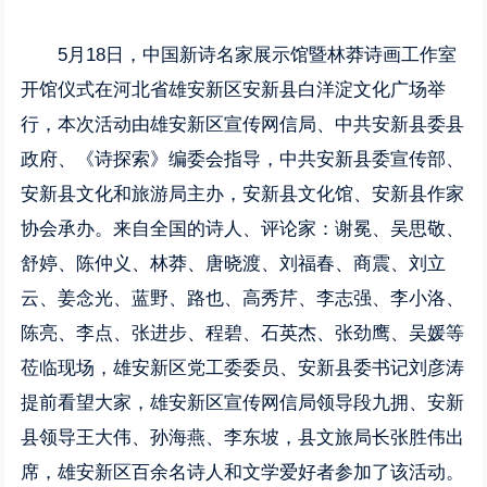
5月18日，中国新诗名家展示馆暨林莽诗画工作室
开馆仪式在河北省雄安新区安新县白洋淀文化广场举
行，本次活动由雄安新区宣传网信局、中共安新县委县
政府、《诗探索》编委会指导，中共安新县委宣传部、
安新县文化和旅游局主办，安新县文化馆、安新县作家
协会承办。来自全国的诗人、评论家：谢冕、吴思敬、
舒婷、陈仲义、林莽、唐晓渡、刘福春、商震、刘立
云、姜念光、蓝野、路也、高秀芹、李志强、李小洛、
陈亮、李点、张进步、程碧、石英杰、张劲鹰、吴媛等
莅临现场，雄安新区党工委委员、安新县委书记刘彦涛
提前看望大家，雄安新区宣传网信局领导段九拥、安新
县领导王大伟、孙海燕、李东坡，县文旅局长张胜伟出
席，雄安新区百余名诗人和文学爱好者参加了该活动。