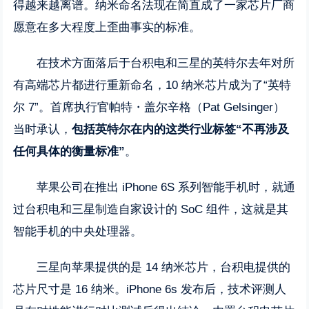
得越来越离谱。纳米命名法现在简直成了一家芯片厂商
愿意在多大程度上歪曲事实的标准。
在技术方面落后于台积电和三星的英特尔去年对所
有高端芯片都进行重新命名，10 纳米芯片成为了“英特
尔 7”。首席执行官帕特・盖尔辛格（Pat Gelsinger）
当时承认，
包括英特尔在内的这类行业标签“不再涉及
任何具体的衡量标准”
。
苹果公司在推出 iPhone 6S 系列智能手机时，就通
过台积电和三星制造自家设计的 SoC 组件，这就是其
智能手机的中央处理器。
三星向苹果提供的是 14 纳米芯片，台积电提供的
芯片尺寸是 16 纳米。iPhone 6s 发布后，技术评测人